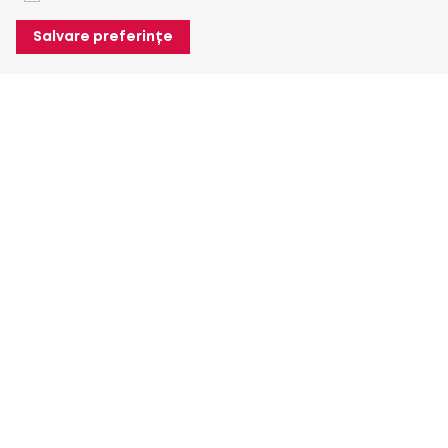
Salvare preferințe
Despre Heuver
Despre Heuver
Istoric
Mai multe Despre Heuver
Heuver pentru mine