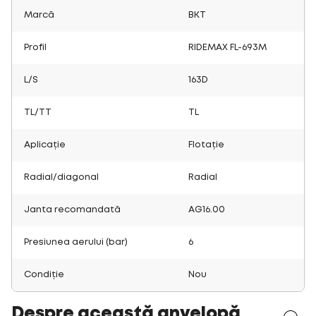
Marcă
BKT
Profil
RIDEMAX FL-693M
L/S
163D
TL/TT
TL
Aplicație
Flotație
Radial/diagonal
Radial
Janta recomandată
AG16.00
Presiunea aerului (bar)
6
Condiție
Nou
Despre această anvelopă