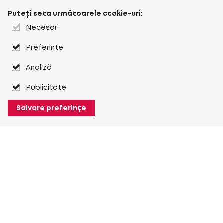
Puteți seta următoarele cookie-uri:
Necesar
Preferințe
Analiză
Publicitate
Salvare preferințe
Despre Heuver
Despre Heuver
Istoric
Mai multe Despre Heuver