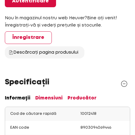
Autentificare
Nou în magazinul nostru web Heuver?Bine ați venit!
Înregistrați-vă și vedeți prețurile și stocurile.
Înregistrare
Descărcați pagina produsului
Specificații
Informații
Dimensiuni
Producător
Cod de căutare rapidă
10012418
EAN code
8903094069446