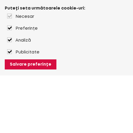
Puteți seta următoarele cookie-uri:
Necesar
Preferințe
Analiză
Publicitate
Salvare preferințe
Despre Heuver
Despre Heuver
Istoric
Mai multe Despre Heuver