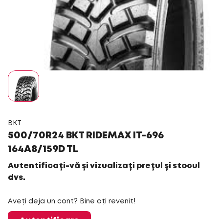
BKT
500/70R24 BKT RIDEMAX IT-696
164A8/159D TL
Autentificați-vă și vizualizați prețul și stocul
dvs.
Aveți deja un cont? Bine ați revenit!