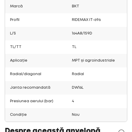
Marcă
BKT
Profil
RIDEMAX IT-696
L/S
164A8/159D
TL/TT
TL
Aplicație
MPT și agroindustriale
Radial/diagonal
Radial
Janta recomandată
DW16L
Presiunea aerului (bar)
4
Condiție
Nou
Despre această anvelopă