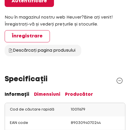
Autentificare
Nou în magazinul nostru web Heuver?Bine ați venit!
Înregistrați-vă și vedeți prețurile și stocurile.
Înregistrare
Descărcați pagina produsului
Specificații
Informații
Dimensiuni
Producător
Cod de căutare rapidă
10011679
EAN code
8903094070244