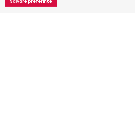
Salvare preferințe
Despre Heuver
Despre Heuver
Istoric
Mai multe Despre Heuver
Heuver pentru mine
Conectare