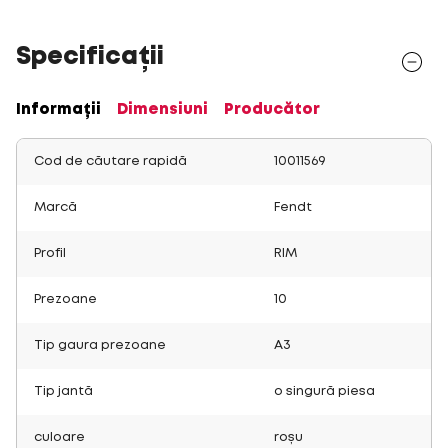
Specificații
Informații
Dimensiuni
Producător
Cod de căutare rapidă
10011569
Marcă
Fendt
Profil
RIM
Prezoane
10
Tip gaura prezoane
A3
Tip jantă
o singură piesa
culoare
roșu