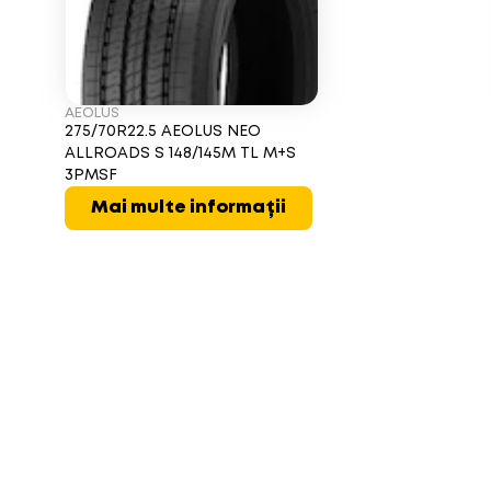
AEOLUS
275/70R22.5 AEOLUS NEO
ALLROADS S 148/145M TL M+S
3PMSF
Mai multe informații