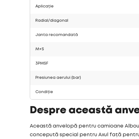
Aplicație
Radial/diagonal
Janta recomandată
M+S
3PMSF
Presiunea aerului (bar)
Condiție
Despre această anv
Această anvelopă pentru camioane Albourg
concepută special pentru Axul față pentru 