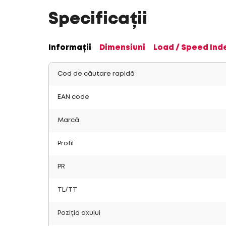
Specificații
Informații
Dimensiuni
Load / Speed Ind
Cod de căutare rapidă
EAN code
Marcă
Profil
PR
TL/TT
Poziția axului