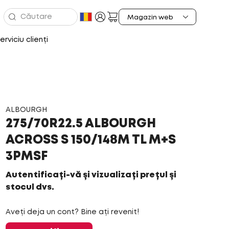
erviciu clienți
ALBOURGH
275/70R22.5 ALBOURGH
ACROSS S 150/148M TL M+S
3PMSF
Autentificați-vă și vizualizați prețul și
stocul dvs.
Aveți deja un cont? Bine ați revenit!