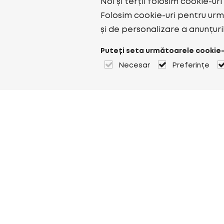
Noi și terții folosim cookie-ur
Folosim cookie-uri pentru urmă
și de personalizare a anunțuri
Puteți seta următoarele cookie-
Necesar
Preferințe
Despre Heuver
Despre Heuver
Istoric