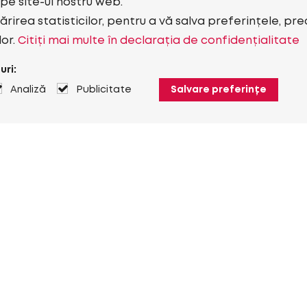
i pe site-ul nostru web.
rirea statisticilor, pentru a vă salva preferințele, pr
lor.
Citiți mai multe în declarația de confidențialitate
uri:
Analiză
Publicitate
Salvare preferințe