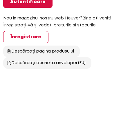
Autentificare
Nou în magazinul nostru web Heuver?Bine ați venit!
Înregistrați-vă și vedeți prețurile și stocurile.
Înregistrare
Descărcați pagina produsului
Descărcați eticheta anvelopei (EU)