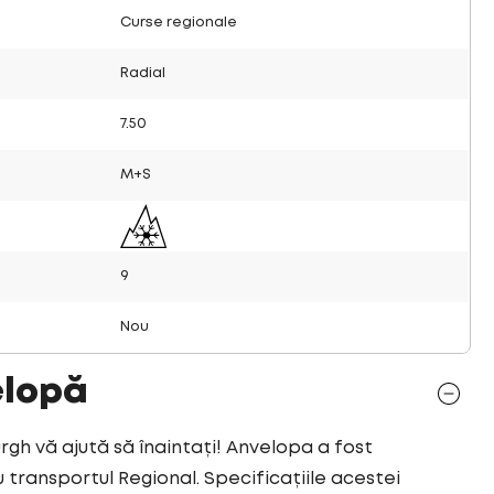
Curse regionale
Radial
7.50
M+S
9
Nou
elopă
h vă ajută să înaintați! Anvelopa a fost
transportul Regional. Specificațiile acestei