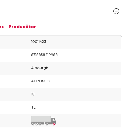
ex
Producător
10011423
8718858219988
Albourgh
ACROSS S
18
TL