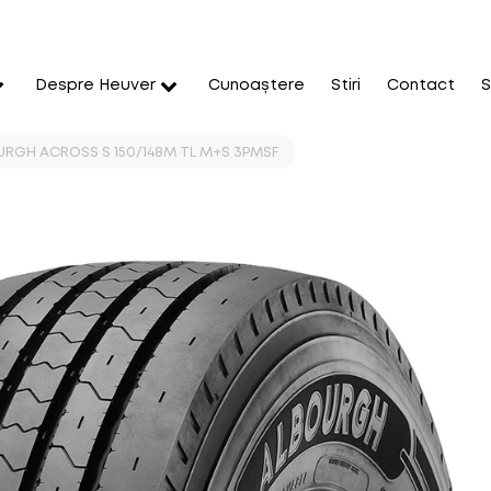
Despre Heuver
Cunoaștere
Stiri
Contact
S
URGH ACROSS S 150/148M TL M+S 3PMSF