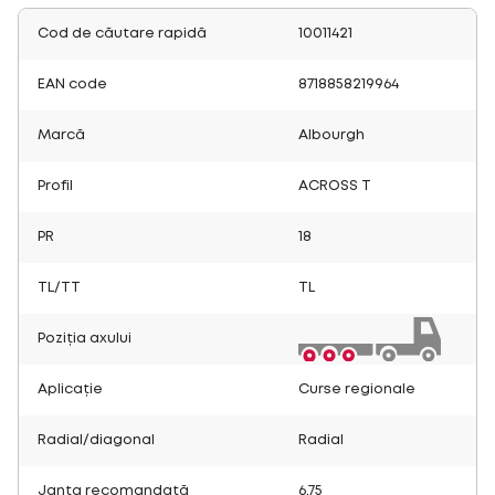
Cod de căutare rapidă
10011421
EAN code
8718858219964
Marcă
Albourgh
Profil
ACROSS T
PR
18
TL/TT
TL
Poziția axului
Aplicație
Curse regionale
Radial/diagonal
Radial
Janta recomandată
6.75