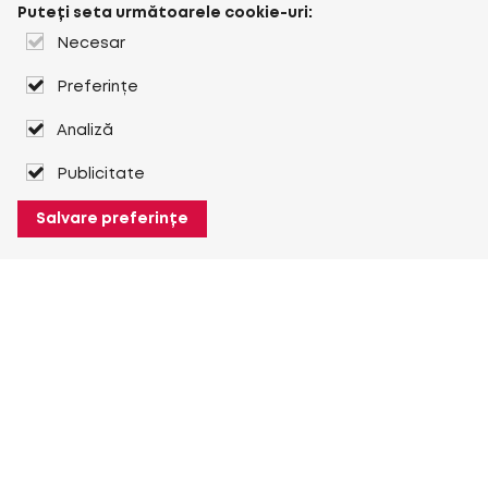
Puteți seta următoarele cookie-uri:
Necesar
Preferințe
Analiză
Publicitate
Salvare preferințe
Despre Heuver
Despre Heuver
Istoric
Mai multe Despre Heuver
Heuver pentru mine