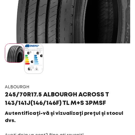
ALBOURGH
245/70R17.5 ALBOURGH ACROSS T
143/141J(146/146F) TL M+S 3PMSF
Autentificați-vă și vizualizați prețul și stocul
dvs.