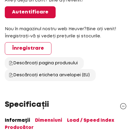
Aveți deja un cont? Bine ați revenit!
Autentificare
Nou în magazinul nostru web Heuver?Bine ați venit!
Înregistrați-vă și vedeți prețurile și stocurile.
Înregistrare
Descărcați pagina produsului
Descărcați eticheta anvelopei (EU)
Specificații
Informații
Dimensiuni
Load / Speed Index
Producător