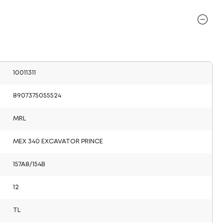
10011311
8907375055524
MRL
MEX 340 EXCAVATOR PRINCE
157A8/154B
12
TL