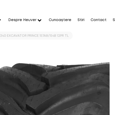
Despre Heuver
Cunoaștere
Stiri
Contact
S
340 EXCAVATOR PRINCE 157A8/154B 12PR TL