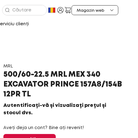
erviciu clienți
MRL
500/60-22.5 MRL MEX 340
EXCAVATOR PRINCE 157A8/154B
12PR TL
Autentificați-vă și vizualizați prețul și
stocul dvs.
Aveți deja un cont? Bine ați revenit!