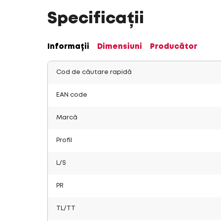
Specificații
Informații
Dimensiuni
Producător
Cod de căutare rapidă
EAN code
Marcă
Profil
L/S
PR
TL/TT