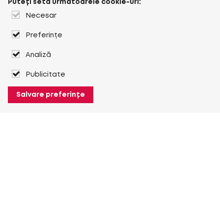
Puteți seta următoarele cookie-uri:
Necesar
Preferințe
Analiză
Publicitate
Salvare preferințe
Despre Heuver
Despre Heuver