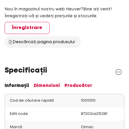
Nou în magazinul nostru web Heuver?Bine ați venit!
Înregistrați-vă și vedeți prețurile și stocurile.
Înregistrare
Descărcați pagina produsului
Specificații
Informații
Dimensiuni
Producător
Cod de căutare rapidă
10011310
EAN code
8720246215281
Marcă
Cimac