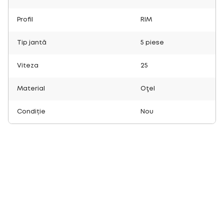
Profil
RIM
Tip jantă
5 piese
Viteza
25
Material
Oţel
Condiție
Nou