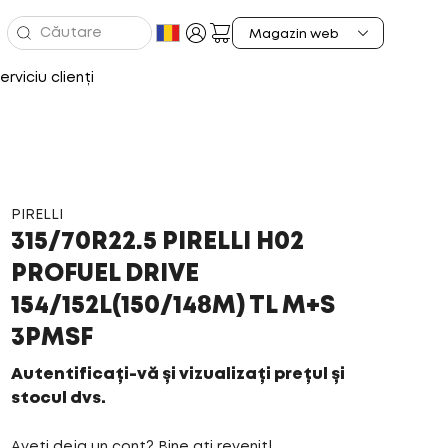
erviciu clienți
PIRELLI
315/70R22.5 PIRELLI H02
PROFUEL DRIVE
154/152L(150/148M) TL M+S
3PMSF
Autentificați-vă și vizualizați prețul și
stocul dvs.
Aveți deja un cont? Bine ați revenit!