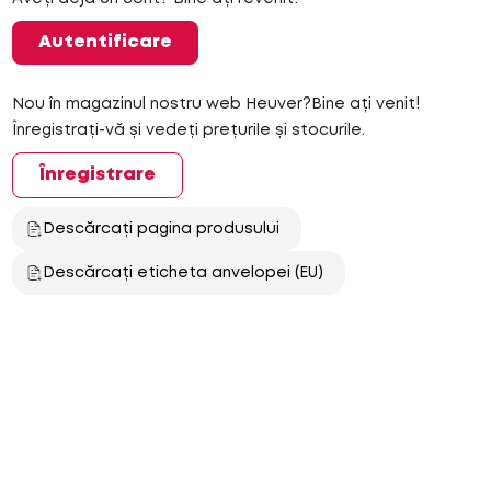
Autentificare
Nou în magazinul nostru web Heuver?Bine ați venit!
Înregistrați-vă și vedeți prețurile și stocurile.
Înregistrare
Descărcați pagina produsului
Descărcați eticheta anvelopei (EU)