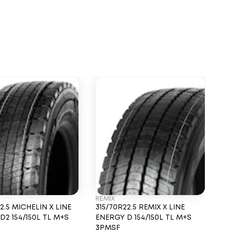
REMIX
H
2.5 MICHELIN X LINE
315/70R22.5 REMIX X LINE
3
D2 154/150L TL M+S
ENERGY D 154/150L TL M+S
FL
3PMSF
M