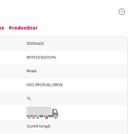
ex
Producător
10010605
8019227600094
Pirelli
H02 PROFUEL DRIVE
TL
Cursă lungă