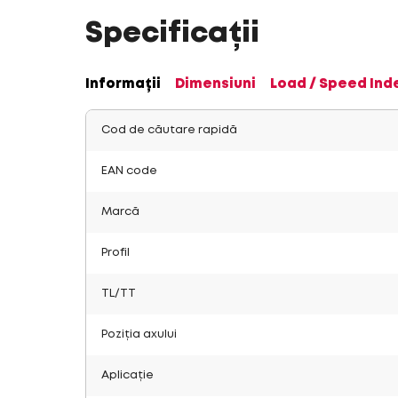
Specificații
Informații
Dimensiuni
Load / Speed Ind
Cod de căutare rapidă
EAN code
Marcă
Profil
TL/TT
Poziția axului
Aplicație