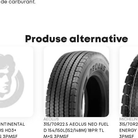
 de carburant.
Produse alternative
AEOLUS
MICHELIN
CONTINENTAL
315/70R22.5 AEOLUS NEO FUEL
315/70R2
US HD3+
D 154/150L(152/148M) 18PR TL
ENERGY 
+S 3PMSF
M+S 3PMSF
3PMSF