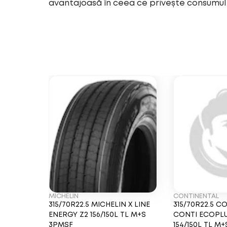
avantajoasă în ceea ce privește consumul
MICHELIN
CONTINENTAL
315/70R22.5 MICHELIN X LINE
315/70R22.5 
ENERGY Z2 156/150L TL M+S
CONTI ECOPL
3PMSF
154/150L TL M