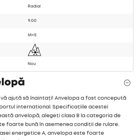
Radial
9.00
M+S
Nou
elopă
vă ajută să înaintați! Anvelopa a fost concepută
rtul internațional. Specificațiile acestei
eastă anvelopă, alegeți clasa B la categoria de
e foarte bună în asemenea condiții de rulare.
asei energetice A, anvelopa este foarte