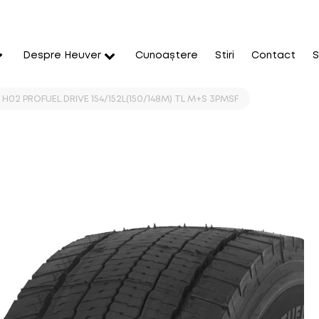
Despre Heuver
Cunoaștere
Stiri
Contact
S
I H02 PROFUEL DRIVE 154/152L(150/148M) TL M+S 3PMSF