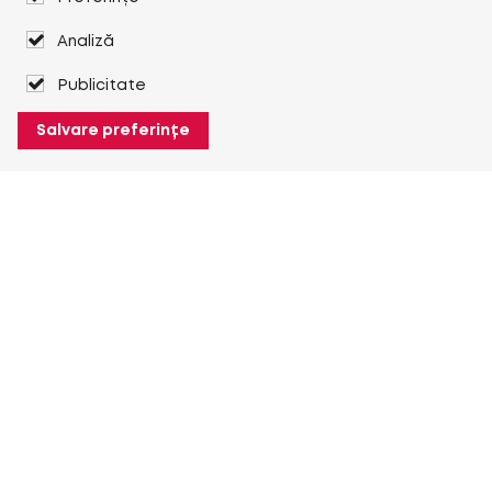
Analiză
Publicitate
Salvare preferințe
Despre Heuver
Despre Heuver
Istoric
Mai multe Despre Heuver