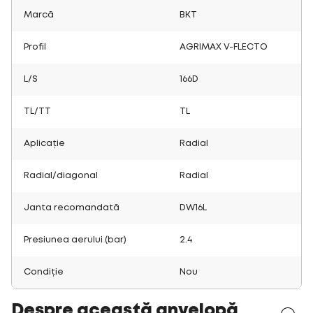
Marcă
BKT
Profil
AGRIMAX V-FLECTO
L/S
166D
TL/TT
TL
Aplicație
Radial
Radial/diagonal
Radial
Janta recomandată
DW16L
Presiunea aerului (bar)
2.4
Condiție
Nou
Despre această anvelopă