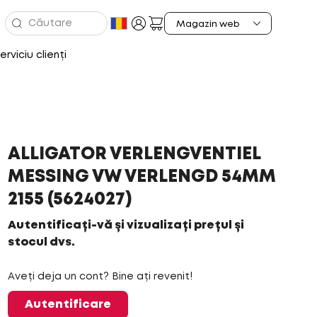
erviciu clienți
ALLIGATOR VERLENGVENTIEL
MESSING VW VERLENGD 54MM
2155 (5624027)
Autentificați-vă și vizualizați prețul și
stocul dvs.
Aveți deja un cont? Bine ați revenit!
Autentificare