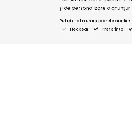
Folosim cookie-uri pentru urmă
și de personalizare a anunțuri
Puteți seta următoarele cookie-
Necesar
Preferințe
Despre Heuver
Despre Heuver
Istoric
Mai multe Despre Heuver