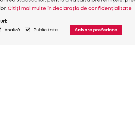
rirea statisticilor, pentru a vă salva preferințele, pr
lor.
Citiți mai multe în declarația de confidențialitate
uri:
Analiză
Publicitate
Salvare preferințe