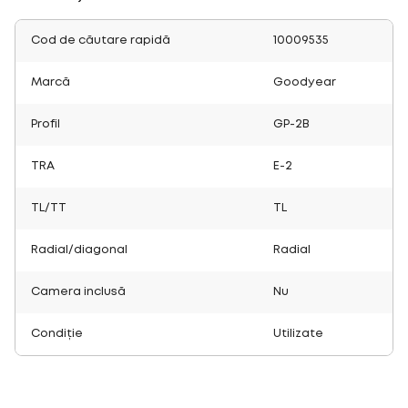
Cod de căutare rapidă
10009535
Marcă
Goodyear
Profil
GP-2B
TRA
E-2
TL/TT
TL
Radial/diagonal
Radial
Camera inclusă
Nu
Condiție
Utilizate