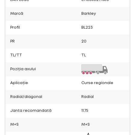
Marcă
Barkley
Profil
BL223
PR
20
TL/TT
TL
Poziția axului
Aplicație
Curse regionale
Radial/diagonal
Radial
Janta recomandată
11.75
M+S
M+S