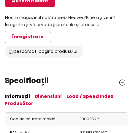
Autentificare
Nou în magazinul nostru web Heuver?Bine ați venit!
Înregistrați-vă și vedeți prețurile și stocurile.
Înregistrare
Descărcați pagina produsului
Specificații
Informații
Dimensiuni
Load / Speed Index
Producător
Cod de căutare rapidă
10009329
EAN code
8718858219650