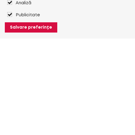
Analiză
Publicitate
Salvare preferințe
Despre Heuver
Despre Heuver
Istoric
Mai multe Despre Heuver