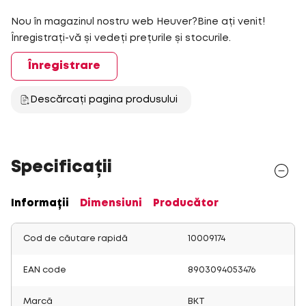
Nou în magazinul nostru web Heuver?Bine ați venit!
Înregistrați-vă și vedeți prețurile și stocurile.
Înregistrare
Descărcați pagina produsului
Specificații
Informații
Dimensiuni
Producător
Cod de căutare rapidă
10009174
EAN code
8903094053476
Marcă
BKT