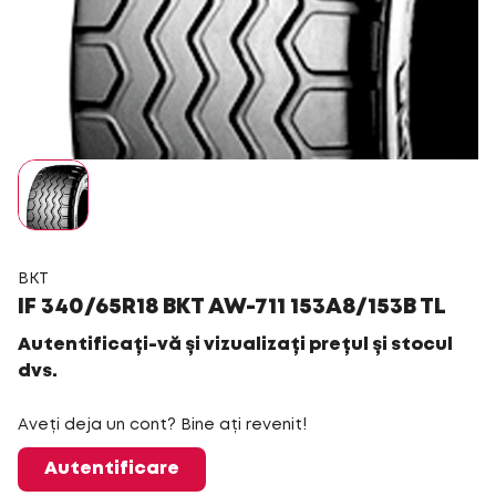
BKT
IF 340/65R18 BKT AW-711 153A8/153B TL
Autentificați-vă și vizualizați prețul și stocul
dvs.
Aveți deja un cont? Bine ați revenit!
Autentificare