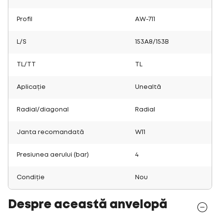
Profil
AW-711
L/S
153A8/153B
TL/TT
TL
Aplicație
Unealtă
Radial/diagonal
Radial
Janta recomandată
W11
Presiunea aerului (bar)
4
Condiție
Nou
Despre această anvelopă