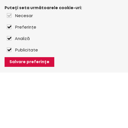
Puteți seta următoarele cookie-uri:
Necesar
Preferințe
Analiză
Publicitate
Salvare preferințe
Despre Heuver
Despre Heuver
Istoric
Mai multe Despre Heuver