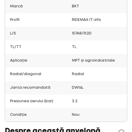
Marcă
BKT
Profil
RIDEMAX IT-696
L/S
157A8/152D
TL/TT
TL
Aplicație
MPT și agroindustriale
Radial/diagonal
Radial
Janta recomandată
DW16L
Presiunea aerului (bar)
3.2
Condiție
Nou
Despre această anvelopă