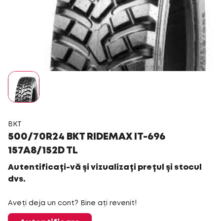
BKT
500/70R24 BKT RIDEMAX IT-696
157A8/152D TL
Autentificați-vă și vizualizați prețul și stocul
dvs.
Aveți deja un cont? Bine ați revenit!