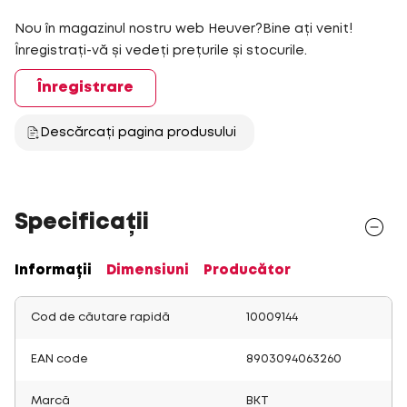
Nou în magazinul nostru web Heuver?Bine ați venit!
Înregistrați-vă și vedeți prețurile și stocurile.
Înregistrare
Descărcați pagina produsului
Specificații
Informații
Dimensiuni
Producător
Cod de căutare rapidă
10009144
EAN code
8903094063260
Marcă
BKT