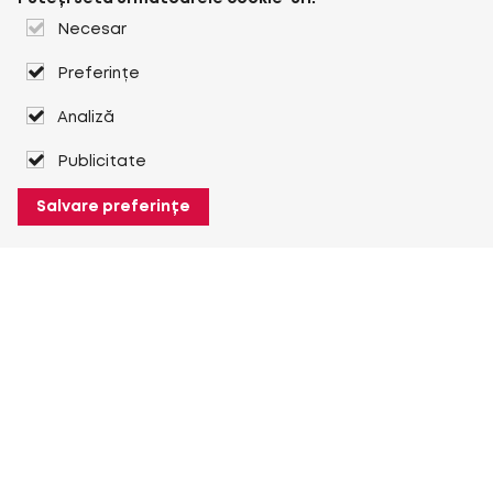
Necesar
Preferințe
Analiză
Publicitate
Salvare preferințe
Despre Heuver
Despre Heuver
Istoric
Mai multe Despre Heuver
Heuver pentru mine