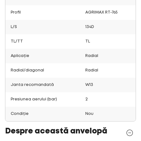
Profil
AGRIMAX RT-765
L/S
134D
TL/TT
TL
Aplicație
Radial
Radial/diagonal
Radial
Janta recomandată
W13
Presiunea aerului (bar)
2
Condiție
Nou
Despre această anvelopă