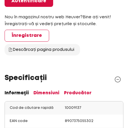
Autentificare
Nou în magazinul nostru web Heuver?Bine ați venit!
Înregistrați-vă și vedeți prețurile și stocurile.
Înregistrare
Descărcați pagina produsului
Specificații
Informații
Dimensiuni
Producător
Cod de căutare rapidă
10009137
EAN code
8907375055302