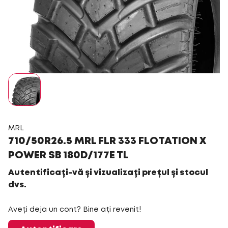
MRL
710/50R26.5 MRL FLR 333 FLOTATION X
POWER SB 180D/177E TL
Autentificați-vă și vizualizați prețul și stocul
dvs.
Aveți deja un cont? Bine ați revenit!