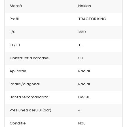
Marcă
Nokian
Profil
TRACTOR KING
L/S
155D
TL/TT
TL
Constructia carcasei
SB
Aplicație
Radial
Radial/diagonal
Radial
Janta recomandată
DW18L
Presiunea aerului (bar)
4
Condiție
Nou