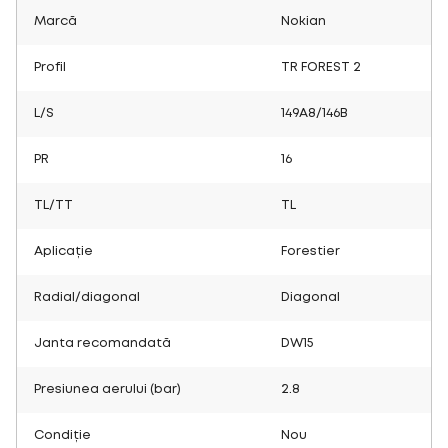
Marcă
Nokian
Profil
TR FOREST 2
L/S
149A8/146B
PR
16
TL/TT
TL
Aplicație
Forestier
Radial/diagonal
Diagonal
Janta recomandată
DW15
Presiunea aerului (bar)
2.8
Condiție
Nou