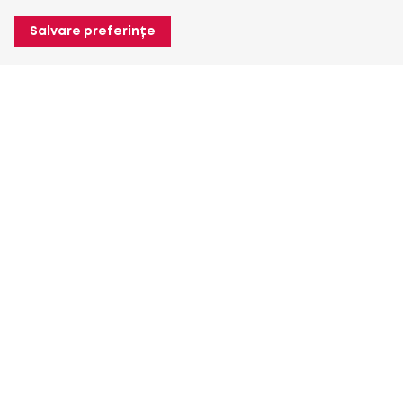
Salvare preferințe
Despre Heuver
Despre Heuver
Istoric
Mai multe Despre Heuver
Heuver pentru mine
Conectare
Înregistrare
Mai multe Heuver pentru mine