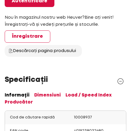
Autentificare
Nou în magazinul nostru web Heuver?Bine ați venit!
Înregistrați-vă și vedeți prețurile și stocurile.
Înregistrare
Descărcați pagina produsului
Specificații
Informații
Dimensiuni
Load / Speed Index
Producător
Cod de căutare rapidă
10008937
EAN code
4019238032680