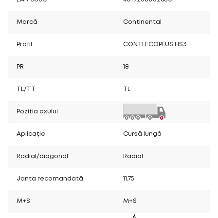
Marcă
Continental
Profil
CONTI ECOPLUS HS3
PR
18
TL/TT
TL
Poziția axului
Aplicație
Cursă lungă
Radial/diagonal
Radial
Janta recomandată
11.75
M+S
M+S