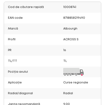
Cod de căutare rapidă
10008741
EAN code
8718858219490
Marcă
Albourgh
Profil
ACROSS S
PR
16
TL/TT
TL
Poziția axului
Aplicație
Curse regionale
Radial/diagonal
Radial
Janta recomandată
9.00