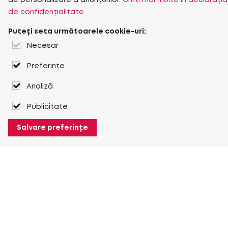
de personalizare a anunțurilor.
Citiți mai multe în declarația
de confidențialitate
Puteți seta următoarele cookie-uri:
Necesar
Preferințe
Analiză
Publicitate
Salvare preferințe
Despre Heuver
Despre Heuver
Istoric
Mai multe Despre Heuver