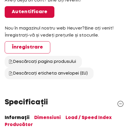
Aveți deja un cont? Bine ați revenit!
Autentificare
Nou în magazinul nostru web Heuver?Bine ați venit!
Înregistrați-vă și vedeți prețurile și stocurile.
Înregistrare
Descărcați pagina produsului
Descărcați eticheta anvelopei (EU)
Specificații
Informații
Dimensiuni
Load / Speed Index
Producător