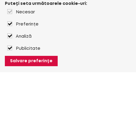
Puteți seta următoarele cookie-uri:
Necesar
Preferințe
Analiză
Publicitate
Salvare preferințe
Despre Heuver
Despre Heuver
Istoric
Mai multe Despre Heuver
Heuver pentru mine