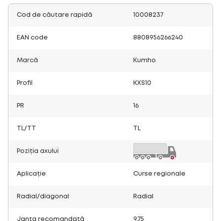
Cod de căutare rapidă
10008237
EAN code
8808956266240
Marcă
Kumho
Profil
KXS10
PR
16
TL/TT
TL
Poziția axului
Aplicație
Curse regionale
Radial/diagonal
Radial
Janta recomandată
9.75