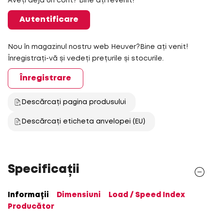
Aveți deja un cont? Bine ați revenit!
Autentificare
Nou în magazinul nostru web Heuver?Bine ați venit!
Înregistrați-vă și vedeți prețurile și stocurile.
Înregistrare
Descărcați pagina produsului
Descărcați eticheta anvelopei (EU)
Specificații
Informații
Dimensiuni
Load / Speed Index
Producător