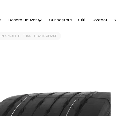
Despre Heuver
Cunoaștere
Stiri
Contact
S
IN X MULTI HL T 164J TL M+S 3PMSF