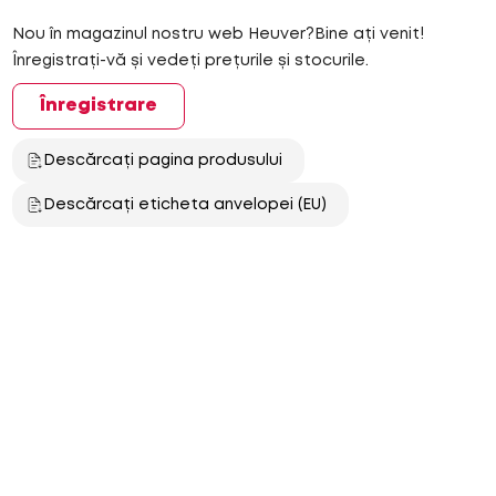
Nou în magazinul nostru web Heuver?Bine ați venit!
Înregistrați-vă și vedeți prețurile și stocurile.
Înregistrare
Descărcați pagina produsului
Descărcați eticheta anvelopei (EU)