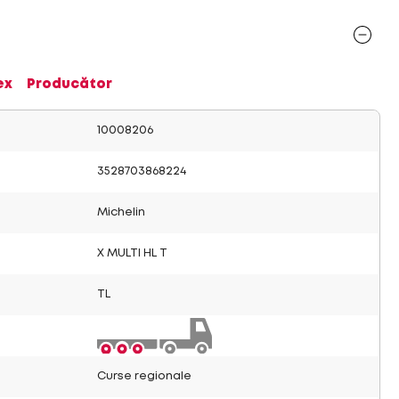
ex
Producător
10008206
3528703868224
Michelin
X MULTI HL T
TL
Curse regionale