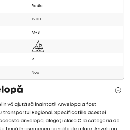
Radial
15.00
M+S
9
Nou
elopă
 vă ajută să înaintați! Anvelopa a fost
ransportul Regional. Specificațiile acestei
această anvelopă, alegeți clasa C la categoria de
e bună în asemenea condiții de rulare. Anvelopa