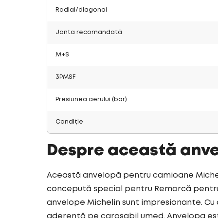
Radial/diagonal
Janta recomandată
M+S
3PMSF
Presiunea aerului (bar)
Condiție
Despre această anv
Această anvelopă pentru camioane Michelin
concepută special pentru Remorcă pentru t
anvelope Michelin sunt impresionante. Cu 
aderență pe carosabil umed. Anvelopa est