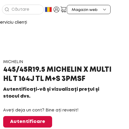
erviciu clienți
MICHELIN
445/45R19.5 MICHELIN X MULTI
HL T 164J TL M+S 3PMSF
Autentificați-vă și vizualizați prețul și
stocul dvs.
Aveți deja un cont? Bine ați revenit!
Autentificare