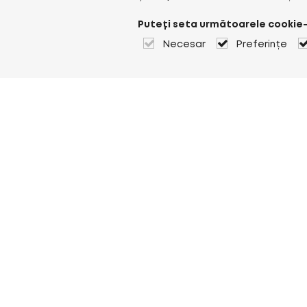
Puteți seta următoarele cookie-
Necesar
Preferințe
Despre Heuver
Despre Heuver
Istoric
Mai multe Despre Heuver