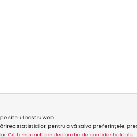
i pe site-ul nostru web.
rirea statisticilor, pentru a vă salva preferințele, pr
lor.
Citiți mai multe în declarația de confidențialitate