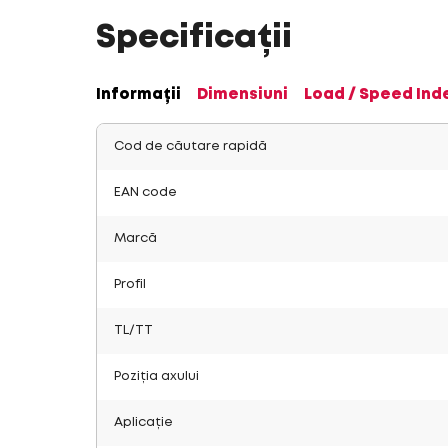
Specificații
Informații
Dimensiuni
Load / Speed Ind
Cod de căutare rapidă
EAN code
Marcă
Profil
TL/TT
Poziția axului
Aplicație