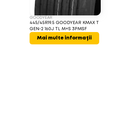
GOODYEAR
445/45R19.5 GOODYEAR KMAX T
GEN-2 160J TL M+S 3PMSF
Mai multe informații