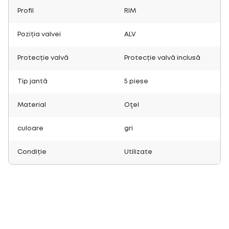
Profil
RIM
Poziția valvei
ALV
Protecție valvă
Protecție valvă inclusă
Tip jantă
5 piese
Material
Oţel
culoare
gri
Condiție
Utilizate