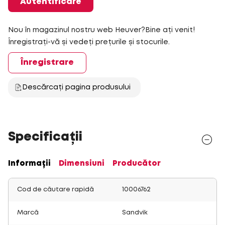
Autentificare
Nou în magazinul nostru web Heuver?Bine ați venit!
Înregistrați-vă și vedeți prețurile și stocurile.
Înregistrare
Descărcați pagina produsului
Specificații
Informații
Dimensiuni
Producător
Cod de căutare rapidă
10006762
Marcă
Sandvik