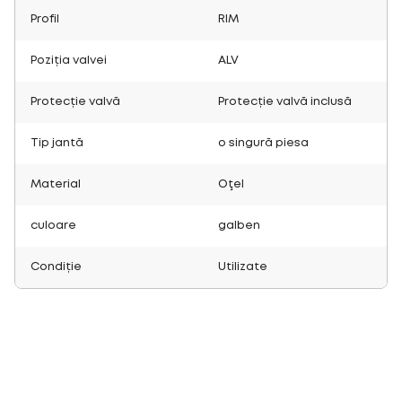
Profil
RIM
Poziția valvei
ALV
Protecție valvă
Protecție valvă inclusă
Tip jantă
o singură piesa
Material
Oţel
culoare
galben
Condiție
Utilizate