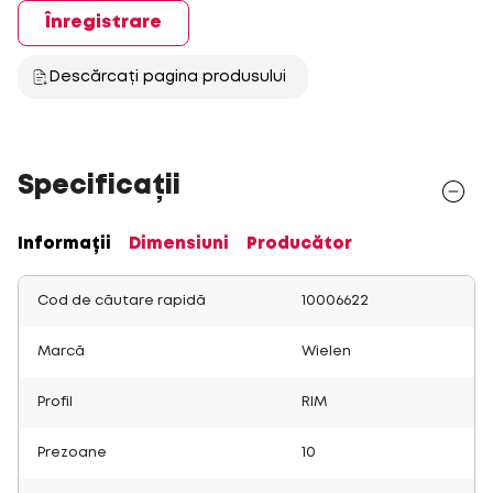
Înregistrare
Descărcați pagina produsului
Specificații
Informații
Dimensiuni
Producător
Cod de căutare rapidă
10006622
Marcă
Wielen
Profil
RIM
Prezoane
10