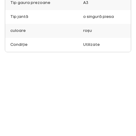
Tip gaura prezoane
A3
Tip jantă
o singură piesa
culoare
roșu
Condiție
Utilizate