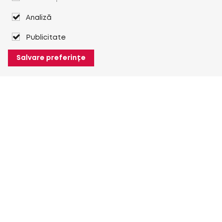
Analiză
Publicitate
Salvare preferințe
Despre Heuver
Despre Heuver
Istoric
Mai multe Despre Heuver