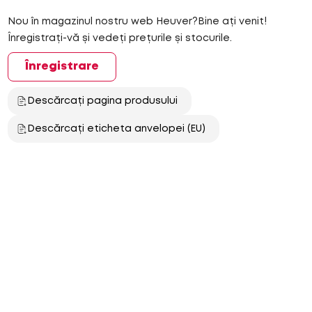
Nou în magazinul nostru web Heuver?Bine ați venit!
Înregistrați-vă și vedeți prețurile și stocurile.
Înregistrare
Descărcați pagina produsului
Descărcați eticheta anvelopei (EU)