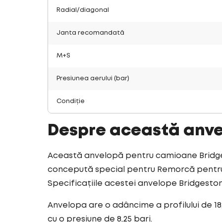
Radial/diagonal
Janta recomandată
M+S
Presiunea aerului (bar)
Condiție
Despre această anv
Această anvelopă pentru camioane Bridges
concepută special pentru Remorcă pentru t
Specificațiile acestei anvelope Bridgesto
Anvelopa are o adâncime a profilului de 18
cu o presiune de 8,25 bari.