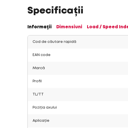
Specificații
Informații
Dimensiuni
Load / Speed Ind
Cod de căutare rapidă
EAN code
Marcă
Profil
TL/TT
Poziția axului
Aplicație