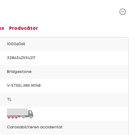
ex
Producător
10006065
3286342594217
Bridgestone
V-STEEL MIX M748
TL
Carosabil/teren accidentat