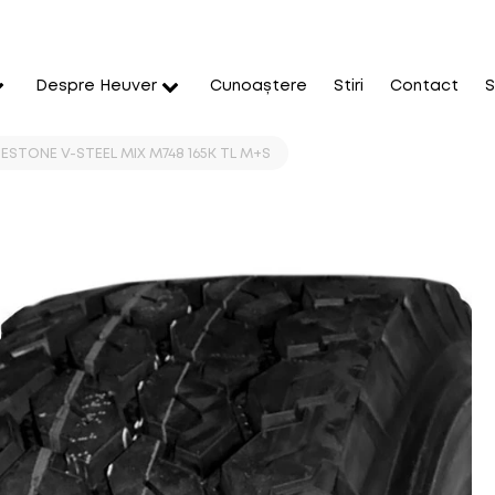
Despre Heuver
Cunoaștere
Stiri
Contact
S
ESTONE V-STEEL MIX M748 165K TL M+S