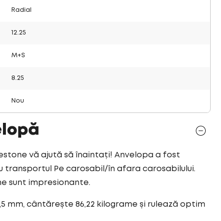
Radial
12.25
M+S
8.25
Nou
elopă
tone vă ajută să înaintați! Anvelopa a fost
ransportul Pe carosabil/în afara carosabilului.
ne sunt impresionante.
,5 mm, cântărește 86,22 kilograme și rulează optim