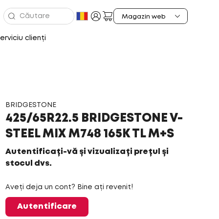
erviciu clienți
BRIDGESTONE
425/65R22.5 BRIDGESTONE V-
STEEL MIX M748 165K TL M+S
Autentificați-vă și vizualizați prețul și
stocul dvs.
Aveți deja un cont? Bine ați revenit!
Autentificare