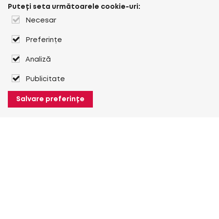
Puteți seta următoarele cookie-uri:
Necesar
Preferințe
Analiză
Publicitate
Salvare preferințe
Despre Heuver
Despre Heuver
Istoric
Mai multe Despre Heuver
Heuver pentru mine