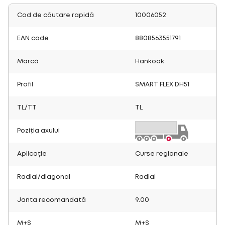
Cod de căutare rapidă
10006052
EAN code
8808563551791
Marcă
Hankook
Profil
SMART FLEX DH51
TL/TT
TL
Poziția axului
Aplicație
Curse regionale
Radial/diagonal
Radial
Janta recomandată
9.00
M+S
M+S