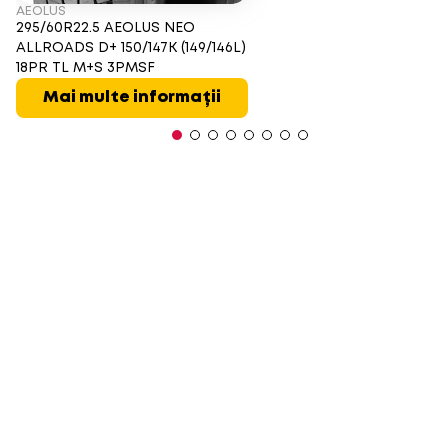
AEOLUS
295/60R22.5 AEOLUS NEO
ALLROADS D+ 150/147K (149/146L)
18PR TL M+S 3PMSF
Mai multe informații