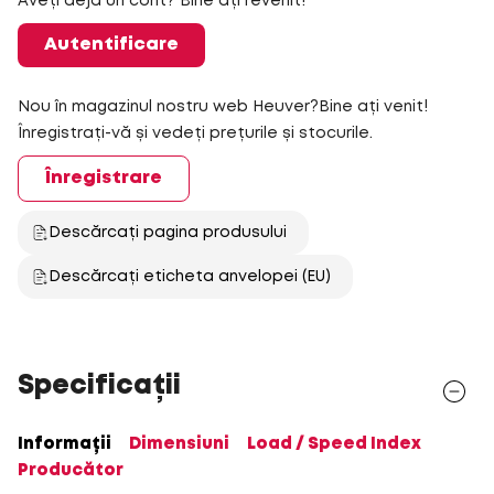
Aveți deja un cont? Bine ați revenit!
Autentificare
Nou în magazinul nostru web Heuver?Bine ați venit!
Înregistrați-vă și vedeți prețurile și stocurile.
Înregistrare
Descărcați pagina produsului
Descărcați eticheta anvelopei (EU)
Specificații
Informații
Dimensiuni
Load / Speed Index
Producător