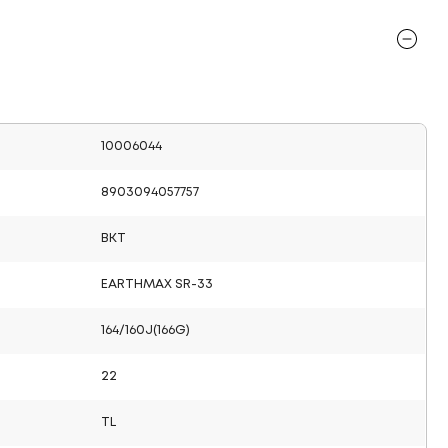
10006044
8903094057757
BKT
EARTHMAX SR-33
164/160J(166G)
22
TL