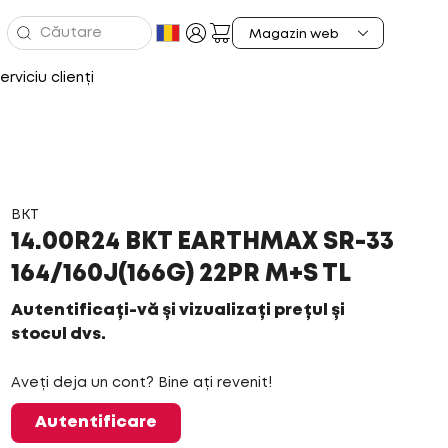
erviciu clienți
BKT
14.00R24 BKT EARTHMAX SR-33
164/160J(166G) 22PR M+S TL
Autentificați-vă și vizualizați prețul și
stocul dvs.
Aveți deja un cont? Bine ați revenit!
Autentificare