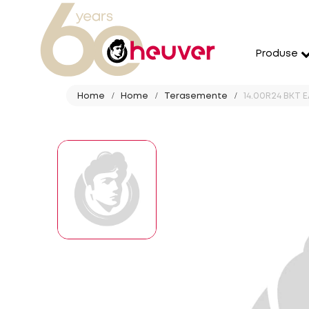
Produse
Home
Home
Terasemente
14.00R24 BKT E