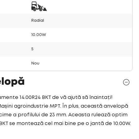
Radial
10.00W
5
Nou
elopă
mente 14.00R24 BKT de vă ajută să înaintați!
șini agroindustrie MPT. În plus, această anvelopă
ime a profilului de 23 mm. Aceasta rulează optim
 BKT se montează cel mai bine pe o jantă de 10.00W.