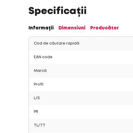
Specificații
Informații
Dimensiuni
Producător
Cod de căutare rapidă
EAN code
Marcă
Profil
L/S
PR
TL/TT