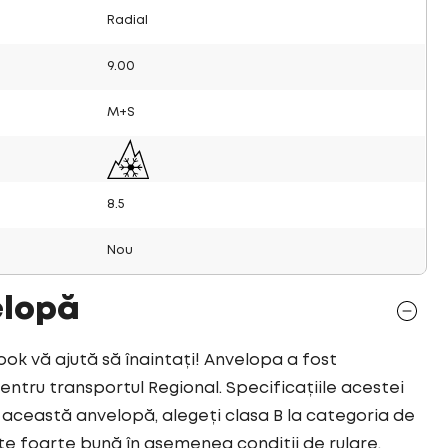
Radial
9.00
M+S
8.5
Nou
elopă
 vă ajută să înaintați! Anvelopa a fost
tru transportul Regional. Specificațiile acestei
această anvelopă, alegeți clasa B la categoria de
e foarte bună în asemenea condiții de rulare.