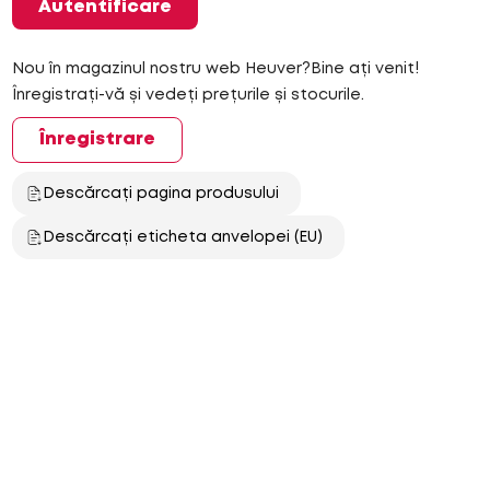
Autentificare
Nou în magazinul nostru web Heuver?Bine ați venit!
Înregistrați-vă și vedeți prețurile și stocurile.
Înregistrare
Descărcați pagina produsului
Descărcați eticheta anvelopei (EU)