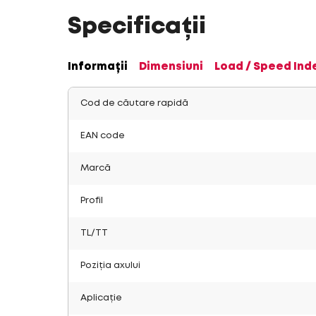
Specificații
Informații
Dimensiuni
Load / Speed Ind
Cod de căutare rapidă
EAN code
Marcă
Profil
TL/TT
Poziția axului
Aplicație