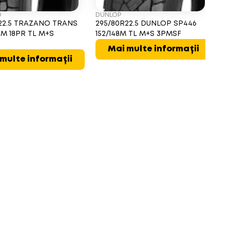
O
DUNLOP
G
22.5 TRAZANO TRANS
295/80R22.5 DUNLOP SP446
2
9M 18PR TL M+S
152/148M TL M+S 3PMSF
M
T
Mai multe informații
multe informații