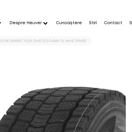
Despre Heuver
Cunoaștere
Stiri
Contact
S
OOK SMART FLEX DH51 152/148M TL M+S 3PMSF