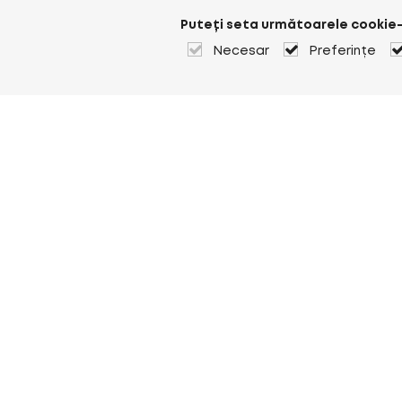
Puteți seta următoarele cookie-
Necesar
Preferințe
Despre Heuver
Despre Heuver
Istoric
Mai multe Despre Heuver