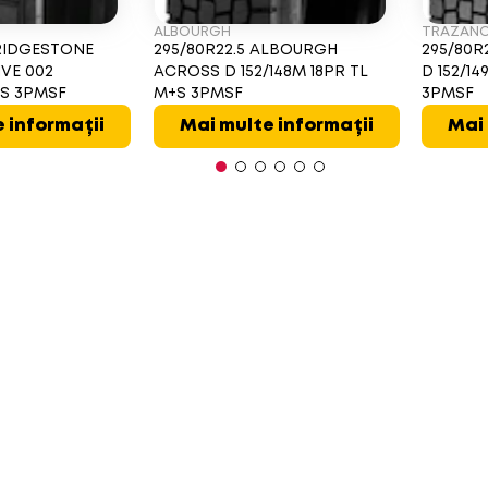
ALBOURGH
TRAZAN
BRIDGESTONE
295/80R22.5 ALBOURGH
295/80R
IVE 002
ACROSS D 152/148M 18PR TL
D 152/14
+S 3PMSF
M+S 3PMSF
3PMSF
 informații
Mai multe informații
Mai 