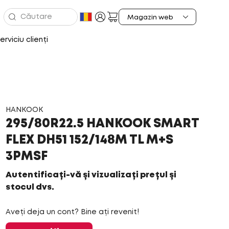
erviciu clienți
HANKOOK
295/80R22.5 HANKOOK SMART
FLEX DH51 152/148M TL M+S
3PMSF
Autentificați-vă și vizualizați prețul și
stocul dvs.
Aveți deja un cont? Bine ați revenit!