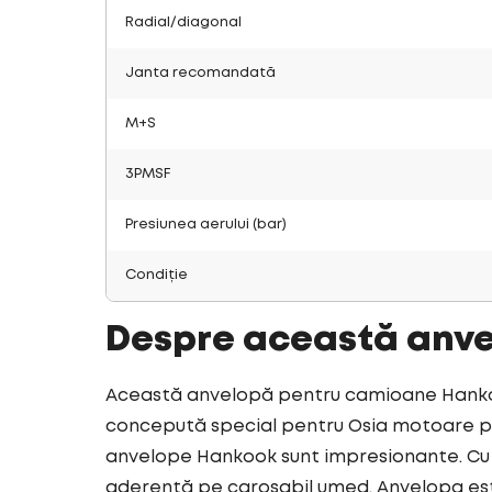
Radial/diagonal
Janta recomandată
M+S
3PMSF
Presiunea aerului (bar)
Condiție
Despre această anv
Această anvelopă pentru camioane Hankook
concepută special pentru Osia motoare pen
anvelope Hankook sunt impresionante. Cu 
aderență pe carosabil umed. Anvelopa est