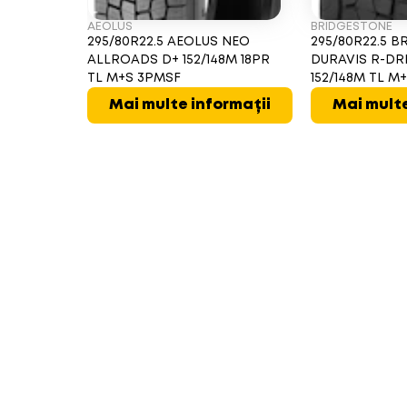
AEOLUS
BRIDGESTONE
295/80R22.5 AEOLUS NEO
295/80R22.5 
ALLROADS D+ 152/148M 18PR
DURAVIS R-DR
TL M+S 3PMSF
152/148M TL M
Mai multe informații
Mai multe