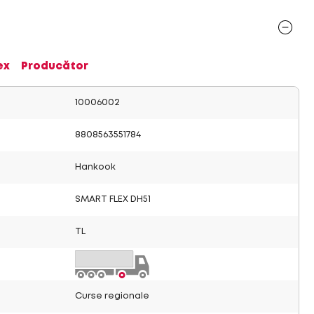
ex
Producător
10006002
8808563551784
Hankook
SMART FLEX DH51
TL
Curse regionale