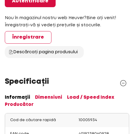
Autentificare
Nou în magazinul nostru web Heuver?Bine ați venit!
Înregistrați-vă și vedeți prețurile și stocurile.
Înregistrare
Descărcați pagina produsului
Specificații
Informații
Dimensiuni
Load / Speed Index
Producător
Cod de căutare rapidă
10005934
EAN code
4019238060928