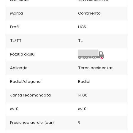
Marcă
Continental
Profil
HCS
TL/TT
TL
Poziția axului
Aplicație
Teren accidentat
Radial/diagonal
Radial
Janta recomandată
14.00
M+S
M+S
Presiunea aerului (bar)
9