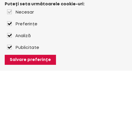
Puteți seta următoarele cookie-uri:
Necesar
Preferințe
Analiză
Publicitate
Salvare preferințe
Despre Heuver
Despre Heuver
Istoric
Mai multe Despre Heuver
Heuver pentru mine