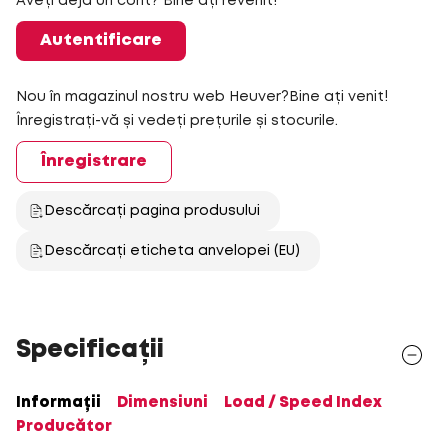
Aveți deja un cont? Bine ați revenit!
Autentificare
Nou în magazinul nostru web Heuver?Bine ați venit!
Înregistrați-vă și vedeți prețurile și stocurile.
Înregistrare
Descărcați pagina produsului
Descărcați eticheta anvelopei (EU)
Specificații
Informații
Dimensiuni
Load / Speed Index
Producător