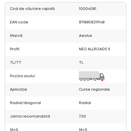
Cod de căutare rapidă
10004081
EAN code
8718858219148
Marcă
Aeolus
Profil
NEO ALLROADS S
TL/TT
TL
Poziția axului
Aplicație
Curse regionale
Radial/diagonal
Radial
Janta recomandată
7.50
M+S
M+S