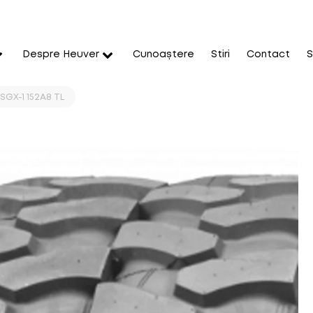
Despre Heuver
Cunoaștere
Stiri
Contact
S
SGX-1 152A8 TL