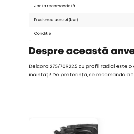
Janta recomandată
Presiunea aerului (bar)
Condiție
Despre această anv
Delcora 275/70R22.5 cu profil radial este o
înaintați! De preferință, se recomandă a fi 