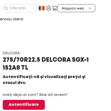
erviciu clienți
DELCORA
275/70R22.5 DELCORA SGX-1
152A8 TL
Autentificați-vă și vizualizați prețul și
stocul dvs.
Aveți deja un cont? Bine ați revenit!
Autentificare