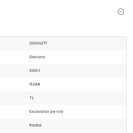
10004077
Delcora
SGX-1
152A8
TL
Excavator pe roți
Radial