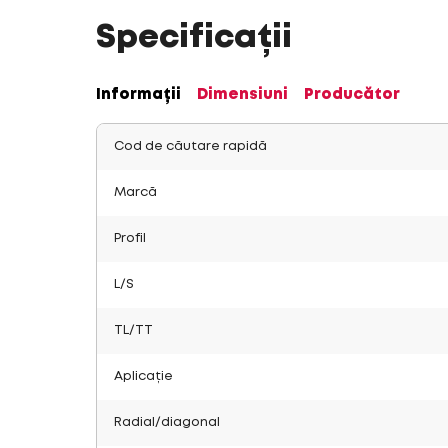
Specificații
Informații
Dimensiuni
Producător
Cod de căutare rapidă
Marcă
Profil
L/S
TL/TT
Aplicație
Radial/diagonal