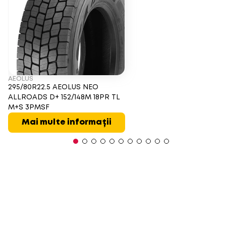
AEOLUS
295/80R22.5 AEOLUS NEO
ALLROADS D+ 152/148M 18PR TL
M+S 3PMSF
Mai multe informații