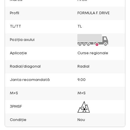
Profil
FORMULA F. DRIVE
TL/TT
TL
Poziția axului
Aplicație
Curse regionale
Radial/diagonal
Radial
Janta recomandată
9.00
M+S
M+S
3PMSF
Condiție
Nou