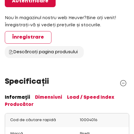
Autentificare
Nou în magazinul nostru web Heuver?Bine ați venit!
Înregistrați-vă și vedeți prețurile și stocurile.
Înregistrare
Descărcați pagina produsului
Specificații
Informații
Dimensiuni
Load / Speed Index
Producător
Cod de căutare rapidă
10004016
Marcă
Pirelli