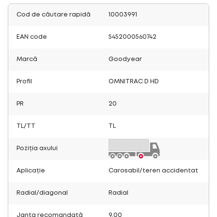
Cod de căutare rapidă
10003991
EAN code
5452000560742
Marcă
Goodyear
Profil
OMNITRAC D HD
PR
20
TL/TT
TL
Poziția axului
Aplicație
Carosabil/teren accidentat
Radial/diagonal
Radial
Janta recomandată
9.00