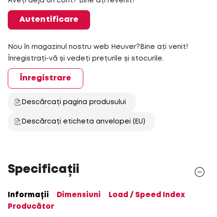
Aveți deja un cont? Bine ați revenit!
Autentificare
Nou în magazinul nostru web Heuver?Bine ați venit!
Înregistrați-vă și vedeți prețurile și stocurile.
Înregistrare
Descărcați pagina produsului
Descărcați eticheta anvelopei (EU)
Specificații
Informații
Dimensiuni
Load / Speed Index
Producător