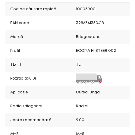
Cod de căutare rapidă
10003900
EAN code
3286341350418
Marcă
Bridgestone
Profil
ECOPIA H-STEER 002
TL/TT
TL
Poziția axului
Aplicație
Cursă lungă
Radial/diagonal
Radial
Janta recomandată
9.00
M+S
M+S