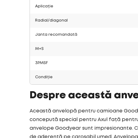
Aplicație
Radial/diagonal
Janta recomandată
M+S
3PMSF
Condiție
Despre această anv
Această anvelopă pentru camioane Goodyea
concepută special pentru Axul față pentru 
anvelope Goodyear sunt impresionante. Cu
de aderență pe carosabil umed. Anvelopa 