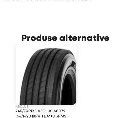
Produse alternative
AEOLUS
245/70R19.5 AEOLUS ASR79
144/142J 18PR TL M+S 3PMSF