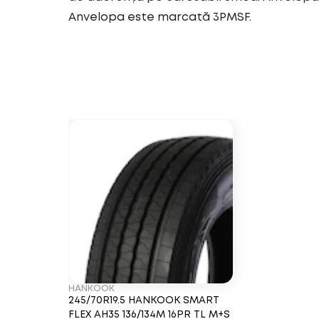
Anvelopa este marcată 3PMSF.
HANKOOK
245/70R19.5 HANKOOK SMART
FLEX AH35 136/134M 16PR TL M+S