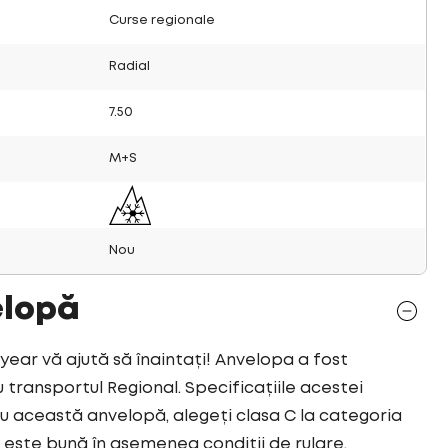
Curse regionale
Radial
7.50
M+S
Nou
elopă
r vă ajută să înaintați! Anvelopa a fost
transportul Regional. Specificațiile acestei
 această anvelopă, alegeți clasa C la categoria
este bună în asemenea condiții de rulare.