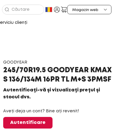
erviciu clienți
GOODYEAR
245/70R19.5 GOODYEAR KMAX
S 136/134M 16PR TL M+S 3PMSF
Autentificați-vă și vizualizați prețul și
stocul dvs.
Aveți deja un cont? Bine ați revenit!
Autentificare