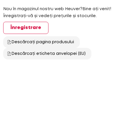
Nou în magazinul nostru web Heuver?Bine ați venit!
Înregistrați-vă și vedeți prețurile și stocurile.
Înregistrare
Descărcați pagina produsului
Descărcați eticheta anvelopei (EU)