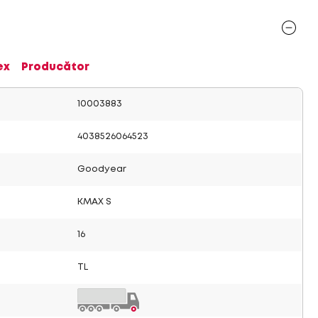
ex
Producător
10003883
4038526064523
Goodyear
KMAX S
16
TL