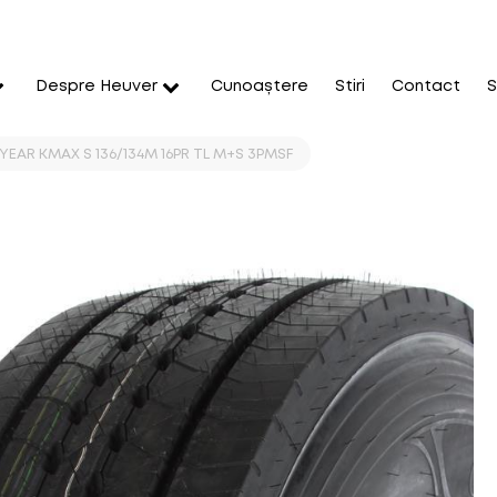
Despre Heuver
Cunoaștere
Stiri
Contact
S
YEAR KMAX S 136/134M 16PR TL M+S 3PMSF