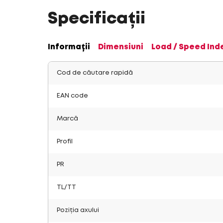
Specificații
Informații
Dimensiuni
Load / Speed Ind
Cod de căutare rapidă
EAN code
Marcă
Profil
PR
TL/TT
Poziția axului