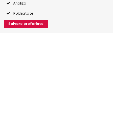
Analiză
Publicitate
Salvare preferințe
Despre Heuver
Despre Heuver
Istoric
Mai multe Despre Heuver