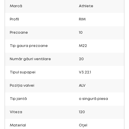
Marcă
Athlete
Profil
RIM
Prezoane
10
Tip gaura prezoane
M22
Număr găuri ventilare
20
Tipul supapei
V3.22.1
Poziția valvei
ALV
Tip jantă
o singură piesa
Viteza
120
Material
Oţel