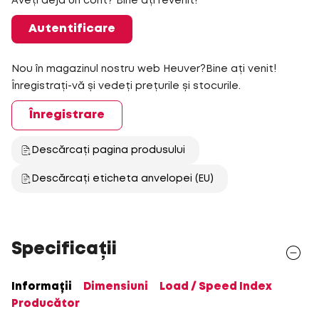
Aveți deja un cont? Bine ați revenit!
Autentificare
Nou în magazinul nostru web Heuver?Bine ați venit!
Înregistrați-vă și vedeți prețurile și stocurile.
Înregistrare
Descărcați pagina produsului
Descărcați eticheta anvelopei (EU)
Specificații
Informații
Dimensiuni
Load / Speed Index
Producător