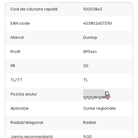
Cod de căutare rapidă
10003843
EAN code
4038526073761
Marcă
Dunlop
Profil
SP346+
PR
20
TL/TT
TL
Poziția axului
Aplicație
Curse regionale
Radial/diagonal
Radial
Janta recomandată
9.00