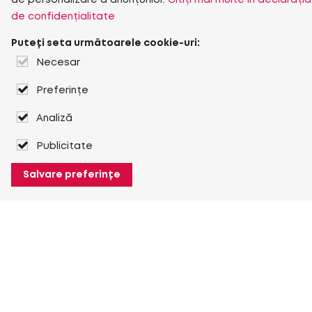
de personalizare a anunțurilor.
Citiți mai multe în declarația
de confidențialitate
Puteți seta următoarele cookie-uri:
Necesar
Preferințe
Analiză
Publicitate
Salvare preferințe
Despre Heuver
Despre Heuver
Istoric
Mai multe Despre Heuver