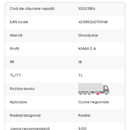
Cod de căutare rapidă
10003814
EAN code
4038526070968
Marcă
Goodyear
Profil
KMAX D A
PR
18
TL/TT
TL
Poziția axului
Aplicație
Curse regionale
Radial/diagonal
Radial
Janta recomandată
9.00