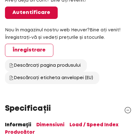
Aveți deja un cont? Bine ați revenit!
Autentificare
Nou în magazinul nostru web Heuver?Bine ați venit!
Înregistrați-vă și vedeți prețurile și stocurile.
Înregistrare
Descărcați pagina produsului
Descărcați eticheta anvelopei (EU)
Specificații
Informații
Dimensiuni
Load / Speed Index
Producător