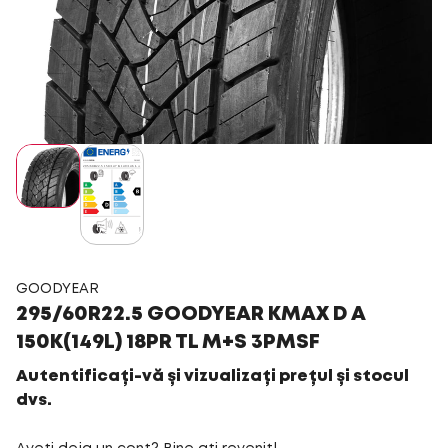
GOODYEAR
295/60R22.5 GOODYEAR KMAX D A
150K(149L) 18PR TL M+S 3PMSF
Autentificați-vă și vizualizați prețul și stocul
dvs.