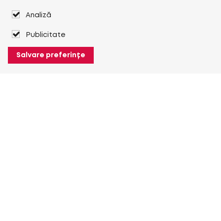
Analiză
Publicitate
Salvare preferințe
Despre Heuver
Despre Heuver
Istoric
Mai multe Despre Heuver
Heuver pentru mine
Conectare
Înregistrare