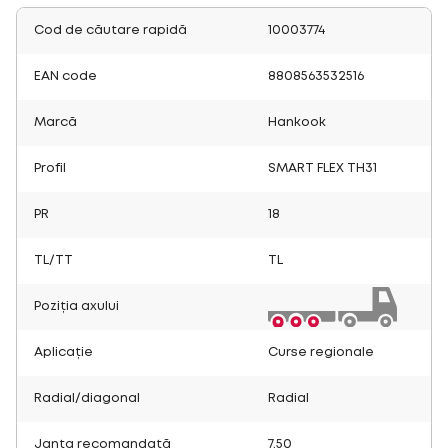
Cod de căutare rapidă
10003774
EAN code
8808563532516
Marcă
Hankook
Profil
SMART FLEX TH31
PR
18
TL/TT
TL
Poziția axului
Aplicație
Curse regionale
Radial/diagonal
Radial
Janta recomandată
7.50