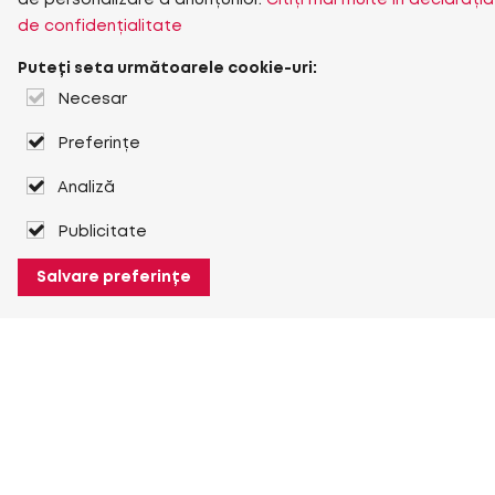
de personalizare a anunțurilor.
Citiți mai multe în declarația
de confidențialitate
Puteți seta următoarele cookie-uri:
Necesar
Preferințe
Analiză
Publicitate
Salvare preferințe
Despre Heuver
Despre Heuver
Istoric
Mai multe Despre Heuver