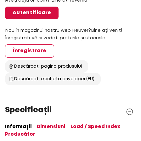
Aveți deja un cont? Bine ați revenit!
Autentificare
Nou în magazinul nostru web Heuver?Bine ați venit!
Înregistrați-vă și vedeți prețurile și stocurile.
Înregistrare
Descărcați pagina produsului
Descărcați eticheta anvelopei (EU)
Specificații
Informații
Dimensiuni
Load / Speed Index
Producător