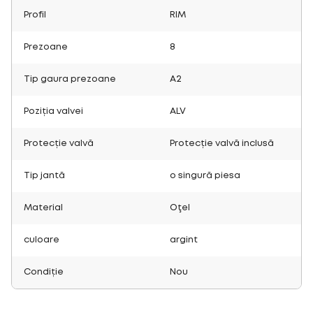
Profil
RIM
Prezoane
8
Tip gaura prezoane
A2
Poziția valvei
ALV
Protecție valvă
Protecție valvă inclusă
Tip jantă
o singură piesa
Material
Oţel
culoare
argint
Condiție
Nou