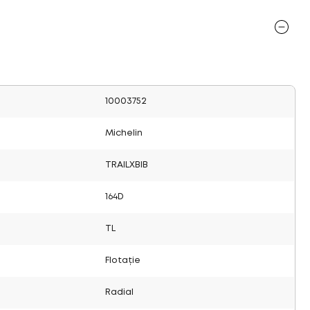
10003752
Michelin
TRAILXBIB
164D
TL
Flotație
Radial