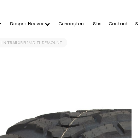
Despre Heuver
Cunoaștere
Stiri
Contact
S
LIN TRAILXBIB 164D TL DEMOUNT