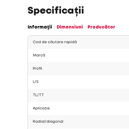
Specificații
Informații
Dimensiuni
Producător
Cod de căutare rapidă
Marcă
Profil
L/S
TL/TT
Aplicație
Radial/diagonal