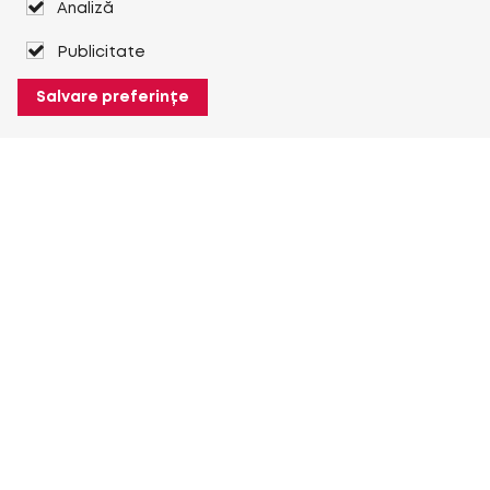
Analiză
Publicitate
Salvare preferințe
Despre Heuver
Despre Heuver
Istoric
Mai multe Despre Heuver