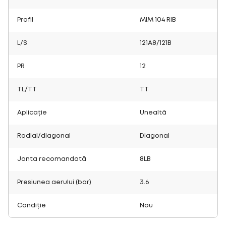
Profil
MIM 104 RIB
L/S
121A8/121B
PR
12
TL/TT
TT
Aplicație
Unealtă
Radial/diagonal
Diagonal
Janta recomandată
8LB
Presiunea aerului (bar)
3.6
Condiție
Nou