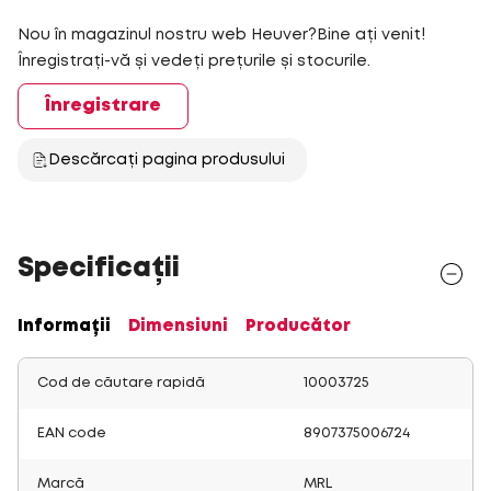
Nou în magazinul nostru web Heuver?Bine ați venit!
Înregistrați-vă și vedeți prețurile și stocurile.
Înregistrare
Descărcați pagina produsului
Specificații
Informații
Dimensiuni
Producător
Cod de căutare rapidă
10003725
EAN code
8907375006724
Marcă
MRL