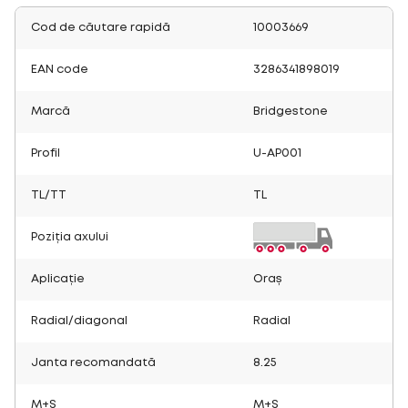
Cod de căutare rapidă
10003669
EAN code
3286341898019
Marcă
Bridgestone
Profil
U-AP001
TL/TT
TL
Poziția axului
Aplicație
Oraș
Radial/diagonal
Radial
Janta recomandată
8.25
M+S
M+S