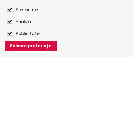
Preferințe
Analiză
Publicitate
Salvare preferințe
Despre Heuver
Despre Heuver
Istoric
Mai multe Despre Heuver
Heuver pentru mine
Conectare