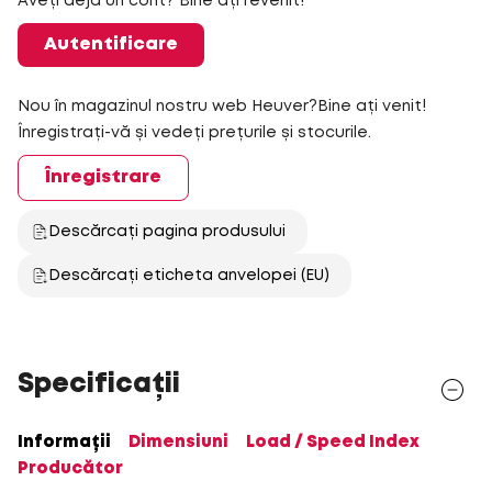
Aveți deja un cont? Bine ați revenit!
Autentificare
Nou în magazinul nostru web Heuver?Bine ați venit!
Înregistrați-vă și vedeți prețurile și stocurile.
Înregistrare
Descărcați pagina produsului
Descărcați eticheta anvelopei (EU)
Specificații
Informații
Dimensiuni
Load / Speed Index
Producător