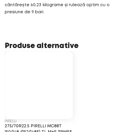
cântărește 60,23 kilograme și rulează optim cu o
presiune de 9 bari.
Produse alternative
PIRELLI
275/70R22.5 PIRELLI MC88T
150/148J(152/148E) TL M+S 3PMSF