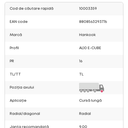
Cod de căutare rapidă
10003359
EAN code
8808563293776
Marcă
Hankook
Profil
AL10 E-CUBE
PR
16
TL/TT
TL
Poziția axului
Aplicație
Cursă lungă
Radial/diagonal
Radial
Janta recomandată
9.00