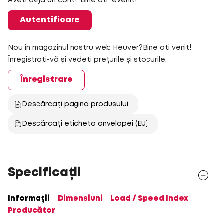
Aveți deja un cont? Bine ați revenit!
Autentificare
Nou în magazinul nostru web Heuver?Bine ați venit!
Înregistrați-vă și vedeți prețurile și stocurile.
Înregistrare
Descărcați pagina produsului
Descărcați eticheta anvelopei (EU)
Specificații
Informații
Dimensiuni
Load / Speed Index
Producător