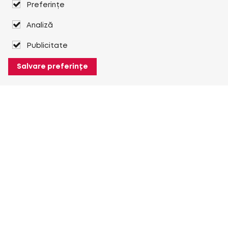
Preferințe
Analiză
Publicitate
Salvare preferințe
Despre Heuver
Despre Heuver
Istoric
Mai multe Despre Heuver
Heuver pentru mine
Conectare