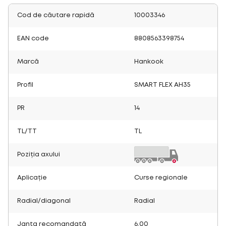
Cod de căutare rapidă
10003346
EAN code
8808563398754
Marcă
Hankook
Profil
SMART FLEX AH35
PR
14
TL/TT
TL
Poziția axului
Aplicație
Curse regionale
Radial/diagonal
Radial
Janta recomandată
6.00