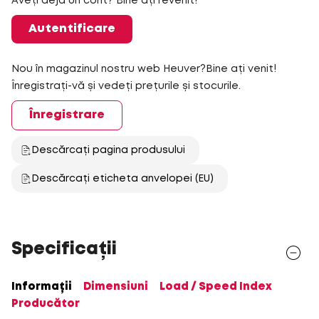
Aveți deja un cont? Bine ați revenit!
Autentificare
Nou în magazinul nostru web Heuver?Bine ați venit!
Înregistrați-vă și vedeți prețurile și stocurile.
Înregistrare
Descărcați pagina produsului
Descărcați eticheta anvelopei (EU)
Specificații
Informații
Dimensiuni
Load / Speed Index
Producător