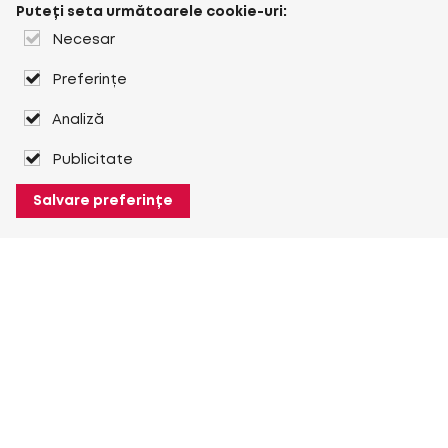
Puteți seta următoarele cookie-uri:
Necesar
Preferințe
Analiză
Publicitate
Salvare preferințe
Despre Heuver
Despre Heuver
Istoric
Mai multe Despre Heuver
Heuver pentru mine