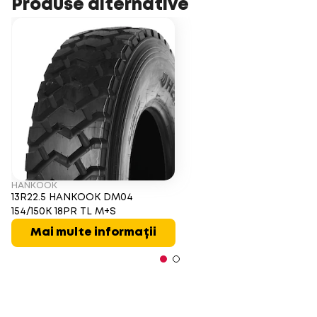
Produse alternative
HANKOOK
13R22.5 HANKOOK DM04
154/150K 18PR TL M+S
Mai multe informații