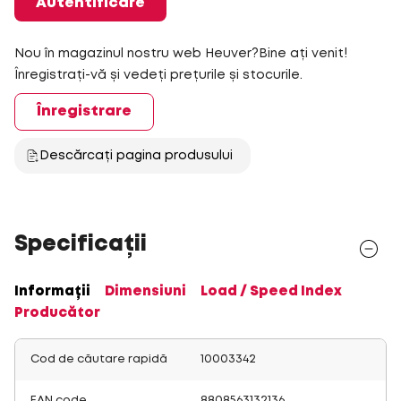
Autentificare
Nou în magazinul nostru web Heuver?Bine ați venit!
Înregistrați-vă și vedeți prețurile și stocurile.
Înregistrare
Descărcați pagina produsului
Specificații
Informații
Dimensiuni
Load / Speed Index
Producător
Cod de căutare rapidă
10003342
EAN code
8808563132136