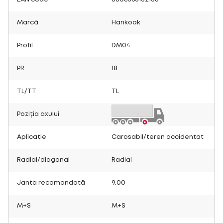
Marcă
Hankook
Profil
DM04
PR
18
TL/TT
TL
Poziția axului
Aplicație
Carosabil/teren accidentat
Radial/diagonal
Radial
Janta recomandată
9.00
M+S
M+S