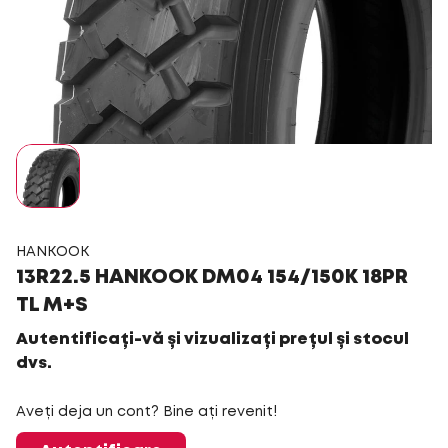
HANKOOK
13R22.5 HANKOOK DM04 154/150K 18PR
TL M+S
Autentificați-vă și vizualizați prețul și stocul
dvs.
Aveți deja un cont? Bine ați revenit!