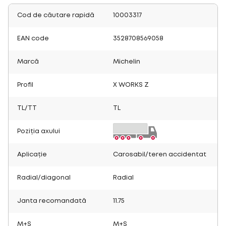
Cod de căutare rapidă
10003317
EAN code
3528708569058
Marcă
Michelin
Profil
X WORKS Z
TL/TT
TL
Poziția axului
Aplicație
Carosabil/teren accidentat
Radial/diagonal
Radial
Janta recomandată
11.75
M+S
M+S