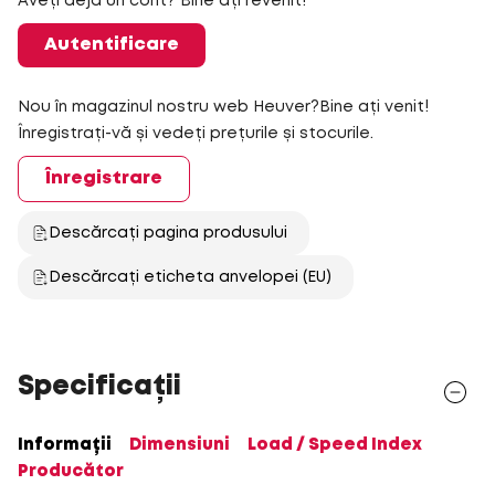
Aveți deja un cont? Bine ați revenit!
Autentificare
Nou în magazinul nostru web Heuver?Bine ați venit!
Înregistrați-vă și vedeți prețurile și stocurile.
Înregistrare
Descărcați pagina produsului
Descărcați eticheta anvelopei (EU)
Specificații
Informații
Dimensiuni
Load / Speed Index
Producător