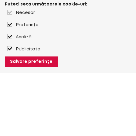
Puteți seta următoarele cookie-uri:
Necesar
Preferințe
Analiză
Publicitate
Salvare preferințe
Despre Heuver
Despre Heuver
Istoric
Mai multe Despre Heuver
Heuver pentru mine