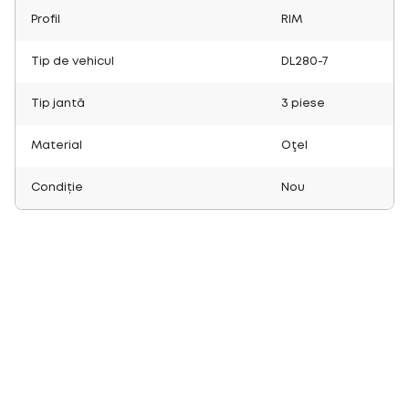
Profil
RIM
Tip de vehicul
DL280-7
Tip jantă
3 piese
Material
Oţel
Condiție
Nou